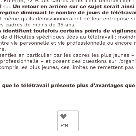
. En effet, 72 % des cadres aimeraient télétravailler 1
Un retour en arrière sur ce sujet serait ains
d’hui.
reprise diminuait le nombre de jours de télétravai
 même qu’ils démissionneraient de leur entreprise si l
les cadres de moins de 35 ans.
 identifient toutefois certains points de vigilanc
at de difficultés spécifiques liées au télétravail : moind
entre vie personnelle et vie professionnelle ou encore 
né.
ssenties en particulier par les cadres les plus jeunes 
 professionnelle – et posent des questions sur l’organi
compris les plus jeunes, ces limites ne remettent pas
t que le télétravail présente plus d’avantages que
+114