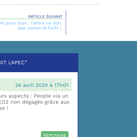
Article Suivant
nt pour tous : l’arbre ne doit
pas cacher la forêt !
IT L’APEC”
24 avril 2024 à 17h01
urs aspects : People via un
e CO2 non dégagés grâce aux
se !
Répondre