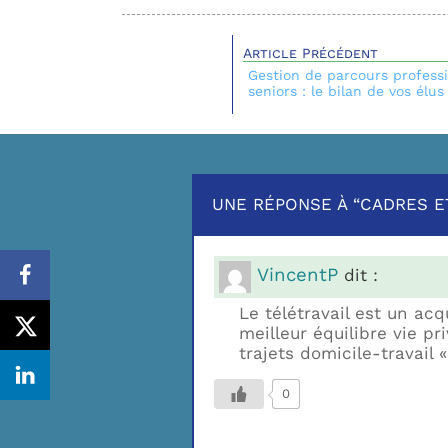
Article Précédent
Gestion de parcours profess
seniors : le bilan de vos él
UNE RÉPONSE À “CADRES ET
VincentP
dit :
Le télétravail est un ac
meilleur équilibre vie p
trajets domicile-travail 
0