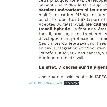
cette pratique, voire la développer
ne sont que 61 % à le faire aujour
seraient mécontents si leur ent
moitié des cadres (45 %) déclarent
un chiffre qui atteint 57 % parmi 
les cadres
Adeptes du télétravail,
travail hybride
. Ils font ainsi ét
travail, brouillage des frontières 
développement professionnel frei
Ces limites du télétravail sont re
enjeux d’intégration et d’évolution
Toutefois, aux yeux des cadres, y 
pratique du télétravail.
En effet, 7 cadres sur 10 jugen
Une étude passionnante de l’APEC
APEC_42_Teletravail_vdef
Télécharger