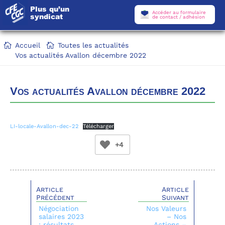
Plus qu’un
Accéder au formulaire
syndicat
de contact / adhésion
Accueil
Toutes les actualités
Vos actualités Avallon décembre 2022
Vos actualités Avallon décembre 2022
LI-locale-Avallon-dec-22
Télécharger
+4
Article
Article
Précédent
Suivant
Négociation
Nos Valeurs
salaires 2023
– Nos
: résultats
Actions –