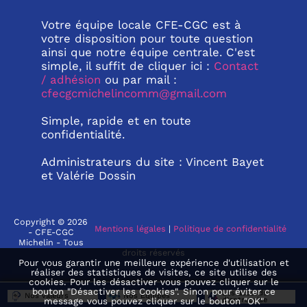
Votre équipe locale CFE-CGC est à
votre disposition pour toute question
ainsi que notre équipe centrale. C'est
simple, il suffit de cliquer ici :
Contact
/ adhésion
ou par mail :
cfecgcmichelincomm@gmail.com
Simple, rapide et en toute
confidentialité.
Administrateurs du site : Vincent Bayet
et Valérie Dossin
Copyright © 2026
Mentions légales
|
Politique de confidentialité
- CFE-CGC
Michelin - Tous
droits réservés
Pour vous garantir une meilleure expérience d'utilisation et
réaliser des statistiques de visites, ce site utilise des
cookies. Pour les désactiver vous pouvez cliquer sur le
bouton "Désactiver les Cookies". Sinon pour éviter ce
Les accords
Nos valeurs
Nos Équipes
d’entreprise
message vous pouvez cliquer sur le bouton "OK"